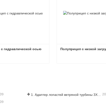
 с гидравлической осью
Полуприцеп с низкой загр
 с гидравлической осью
Полуприцеп с низкой загр
ься сейчас
Связаться сейчас
-09
20
1. Адаптер лопастей ветряной турбины 3X6 с модульным прицепом
-09