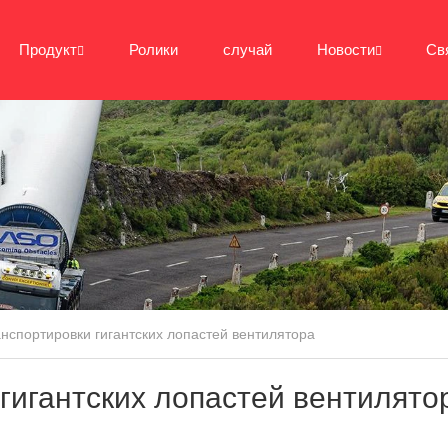
Продукт
Ролики
случай
Новости
Св
нспортировки гигантских лопастей вентилятора
гигантских лопастей вентилято