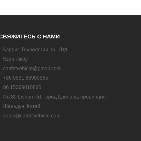
СВЯЖИТЕСЬ С НАМИ
Каррис Технологии Ко., Лтд.
Кэри Чжоу
carristvehicle@gmail.com
+86 0531 86950565
86 15069010860
No.80 Lishan Rd, город Цзинань, провинция
Шаньдун, Китай
sales@carristvehicle.com