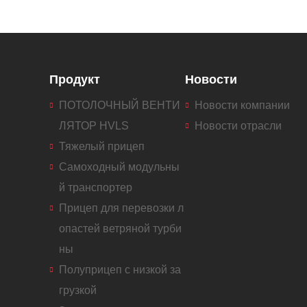
Продукт
Новости
ПОТОЛОЧНЫЙ ВЕНТИ
Новости компании
ЛЯТОР HVLS
Новости отрасли
Тяжелый прицеп
Самоходный модульны
й транспортер
Прицеп для перевозки л
опастей ветряной турби
ны
Полуприцеп с низкой за
грузкой