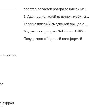
адаптер лопастей ротора ветряной мельницы
1. Адаптер лопастей ветряной турбины 3X6 с модульным прицепом
Телескопический выдвижной прицеп с лопастями турбины ветряной мельницы
Модульные прицепы Gold hofer THPSL
Полуприцеп с бортовой платформой
тростанции
по