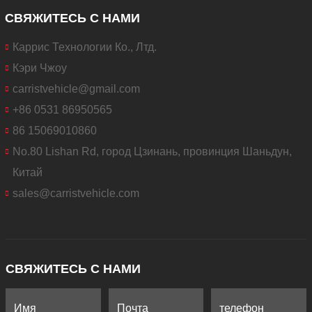
СВЯЖИТЕСЬ С НАМИ
Каррис Технологии Ко., Лтд.
Кэри Чжоу
carristvehicle@gmail.com
+86 0531 86950565
86 15069010860
No.80 Lishan Rd, город Цзинань, провинция Шаньдун,
Китай
sales@carristvehicle.com
СВЯЖИТЕСЬ С НАМИ