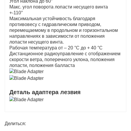
Угол наклона до 60°
Макс. угол поворота лопасти несущего винта
ветряных электростанциях, которые ограничены
+-110°
радиусом движения по дорогам, в настоящее
Максимальная устойчивость благодаря
время они являются практически единственным
противовесу с гидравлическим приводом,
видом транспорта. Многие ветряные
перемещаемому в продольном и горизонтальном
электростанции транспортируют лопасти с завода
направлениях в зависимости от положения
лопасти несущего винта.
по производству лопастей в определенное место
Рабочая температура от – 20 °С до + 40 °С
вдали от ветряной электростанции на
Дистанционное радиоуправление с отображением
высокоскоростном участке через плоский
скорости ветра, поперечного уклона, положения
полуприцеп, а затем перемещают их в положение
лопасти, положения балласта
самолета через транспортное средство для
подъема лопастей.
Деталь адаптера лезвия
Делиться: