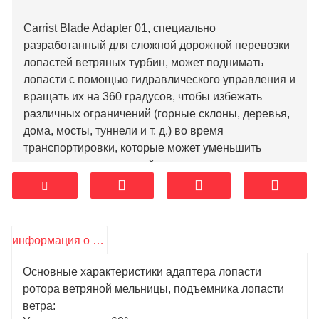
Carrist Blade Adapter 01, специально
разработанный для сложной дорожной перевозки
лопастей ветряных турбин, может поднимать
лопасти с помощью гидравлического управления и
вращать их на 360 градусов, чтобы избежать
различных ограничений (горные склоны, деревья,
дома, мосты, туннели и т. д.) во время
транспортировки, которые может уменьшить
заднюю площадь лезвий, значительно сократить
объем работ по реконструкции дорог, сократить
период реконструкции дорог и в определенной
степени удовлетворить недостаток радиуса
поворота Избегая препятствий, таких как высокие
информация о продукте
горы и скалы, группы зданий, столбы
электропередач и снос дома также может
Основные характеристики адаптера лопасти
значительно уменьшить общую длину кузова
ротора ветряной мельницы, подъемника лопасти
транспортного средства с отвалом, что
ветра:
продвигается и применяется. Особенно в горных