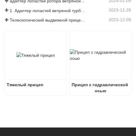
2024-01-09
адаптер лопастей ротора ветряной мельницы
2023-12-26
1. Адаптер лопастей ветряной турбины 3X6 с модульным прицепом
2023-12-09
Телескопический выдвижной прицеп с лопастями турбины ветряной мельницы
Тяжелый прицеп
Прицеп с гидравлической 
осью